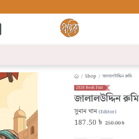
্ট
সব বই
বুক লিস্ট
লেখক
প্রকাশনী
যো
Shop
জালালউদ্দিন রুমি
2026 Book Fair
জালালউদ্দিন রুমি
সুনান খান
(Editor)
187.50
৳
250.00
৳