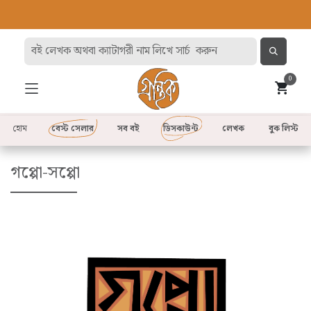
0
হোম
বেস্ট সেলার
সব বই
ডিসকাউন্ট
লেখক
বুক লিস্ট
গপ্পো-সপ্পো