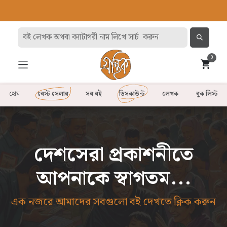
0
হোম
বেস্ট সেলার
সব বই
ডিসকাউন্ট
লেখক
বুক লিস্ট
দেশসেরা প্রকাশনীতে
আপনাকে স্বাগতম...
এক নজরে আমাদের সবগুলো বই দেখতে ক্লিক করুন