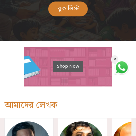
বুক লিস্ট​
×
Shop Now
আমাদের লেখক​