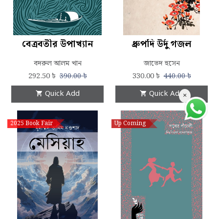
বেত্রবতীর উপাখ্যান
ধ্রুপদি উর্দু গজল
বদরুল আলম খান
জাভেদ হুসেন
292.50
৳
330.00
৳
390.00
৳
440.00
৳
Quick Add
Quick Add
×
2025 Book Fair
Up Coming