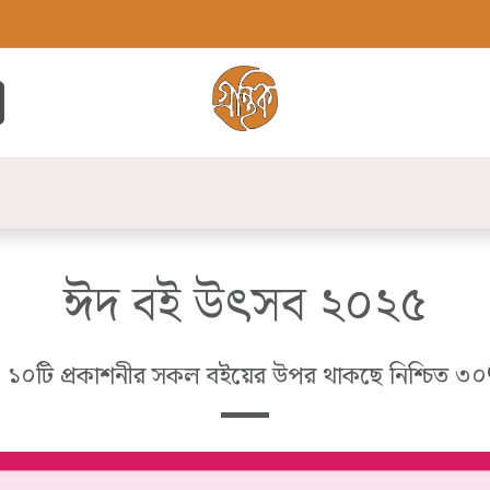
্ট
সব বই
বুক লিস্ট
লেখক
প্রকাশনী
যো
ঈদ বই উৎসব ২০২৫
 ১০টি প্রকাশনীর সকল বইয়ের উপর থাকছে নিশ্চিত ৩