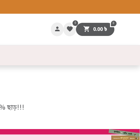
0
0
0.00
৳
গাযোগ
০% ছাড়!!!