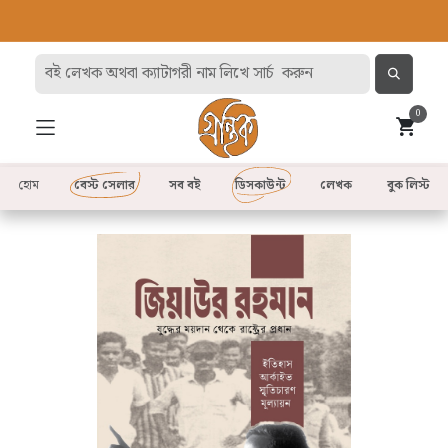
0
হোম
বেস্ট সেলার
সব বই
ডিসকাউন্ট
লেখক
বুক লিস্ট