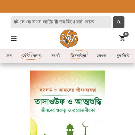
0
হোম
বেস্ট সেলার
সব বই
ডিসকাউন্ট
লেখক
বুক লিস্ট