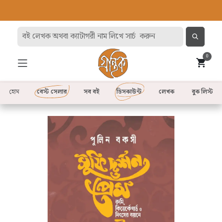
0
হোম
বেস্ট সেলার
সব বই
ডিসকাউন্ট
লেখক
বুক লিস্ট