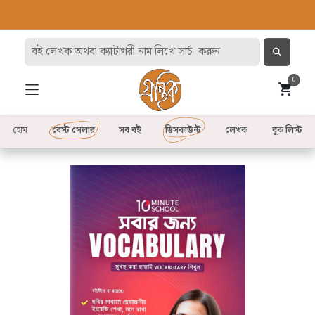
0
হোম
বেস্ট সেলার
সব বই
ডিসকাউন্ট
লেখক
বুক লিস্ট