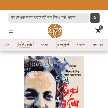
0
হোম
বেস্ট সেলার
সব বই
ডিসকাউন্ট
লেখক
বুক লিস্ট