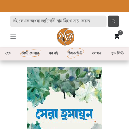
0
হোম
বেস্ট সেলার
সব বই
ডিসকাউন্ট
লেখক
বুক লিস্ট