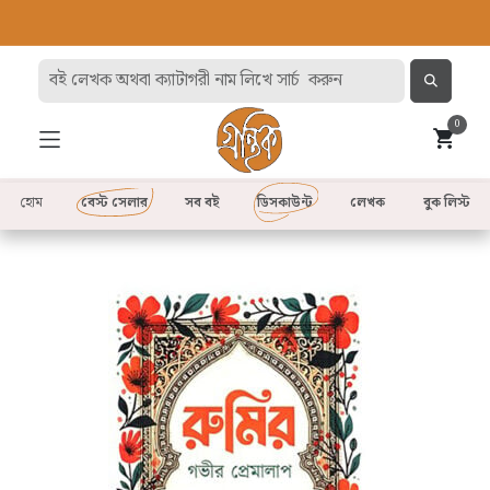
0
হোম
বেস্ট সেলার
সব বই
ডিসকাউন্ট
লেখক
বুক লিস্ট