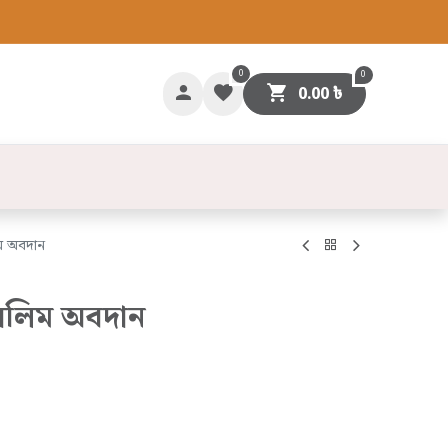
0
0
0.00
৳
গাযোগ
সলিম অবদান
ে মুসলিম অবদান