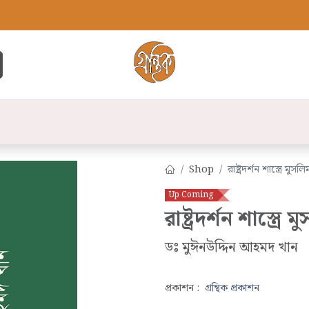
্ট
সব বই
বুক লিস্ট
লেখক
প্রকাশনী
যো
Shop
রাষ্ট্রদর্শন শাস্ত্রে মু
Up Coming
রাষ্ট্রদর্শন শাস্ত্র
ডঃ মুঈনউদ্দিন আহমদ খান
প্রকাশন :
গ্রন্থিক প্রকাশন