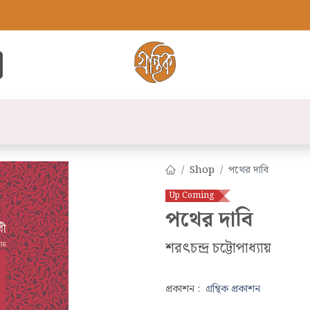
্ট
সব বই
বুক লিস্ট
লেখক
প্রকাশনী
যো
Shop
পথের দাবি
Up Coming
পথের দাবি
শরৎচন্দ্র চট্টোপাধ্যায়
প্রকাশন :
গ্রন্থিক প্রকাশন