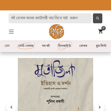
0
হোম
বেস্ট সেলার
সব বই
ডিসকাউন্ট
লেখক
বুক লিস্ট