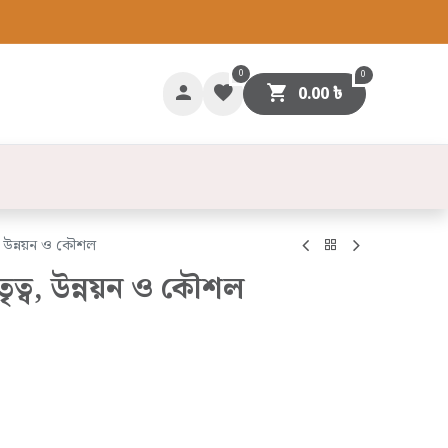
0
0
0.00
৳
গাযোগ
ব, উন্নয়ন ও কৌশল
ৃত্ব, উন্নয়ন ও কৌশল