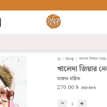
্ট
সব বই
বুক লিস্ট
লেখক
প্রকাশনী
যো
Shop
খালেদা জিয়ার নেতৃত্
খালেদা জিয়ার নেত
মারুফ মল্লিক
270.00
৳
360.00
৳