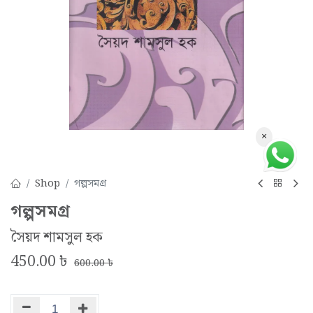
×
Shop
গল্পসমগ্র
গল্পসমগ্র
সৈয়দ শামসুল হক
450.00
৳
600.00
৳