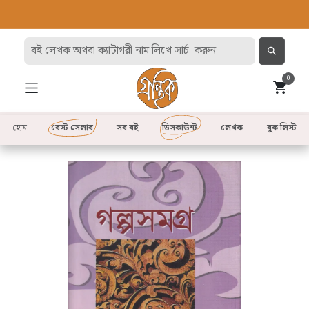
0
হোম
বেস্ট সেলার
সব বই
ডিসকাউন্ট
লেখক
বুক লিস্ট