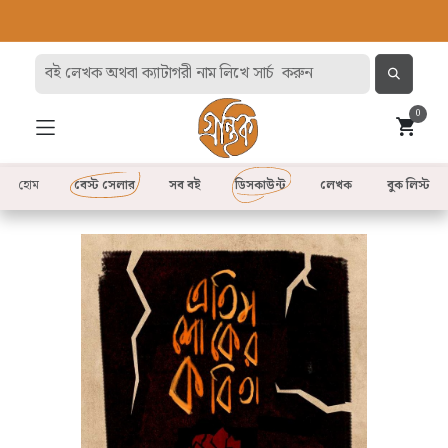
0
হোম
বেস্ট সেলার
সব বই
ডিসকাউন্ট
লেখক
বুক লিস্ট