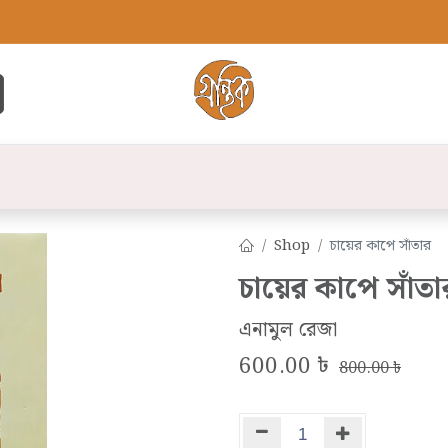
্ট
সব বই
বুক লিস্ট
লেখক
প্রকাশনী
যো
Shop
চায়ের কাপে সাঁতার
চায়ের কাপে সাঁতা
এনামুল রেজা
600.00
৳
800.00
৳