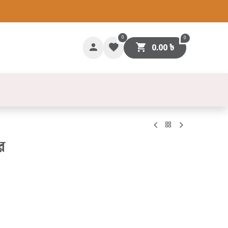
0
0
0.00
৳
গাযোগ
র