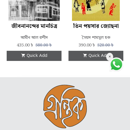
জীবনানন্দের মানচিত্র
তিন পয়সার জ্যোছনা
আমীন আল রশীদ
সৈয়দ শামসুল হক
435.00
৳
390.00
৳
580.00
৳
520.00
৳
Quick Add
Quick Add
×