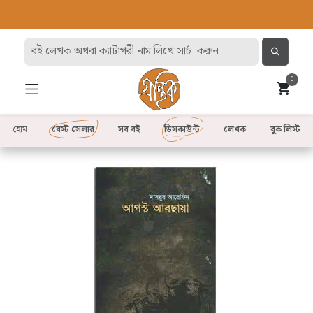
0
হোম
বেস্ট সেলার
সব বই
ডিসকাউন্ট
লেখক
বুক লিস্ট