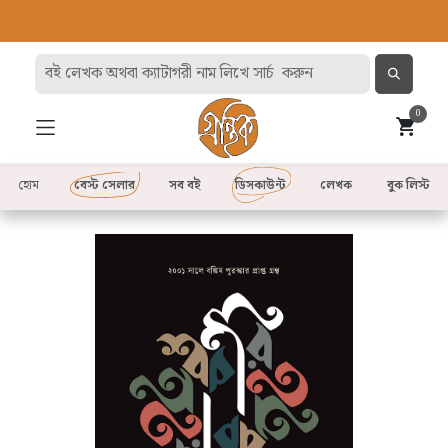
0
হোম
বেস্ট সেলার
সব বই
ডিসকাউন্ট
লেখক
বুক লিস্ট