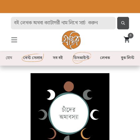
0
হোম
বেস্ট সেলার
সব বই
ডিসকাউন্ট
লেখক
বুক লিস্ট