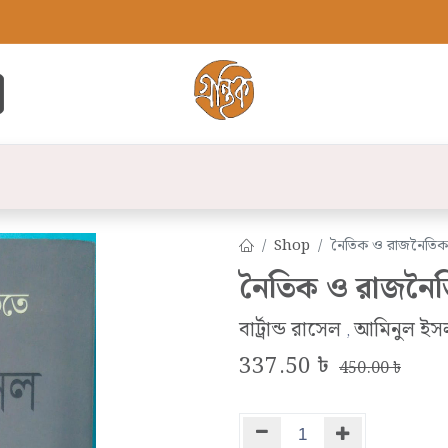
্ট
সব বই
বুক লিস্ট
লেখক
প্রকাশনী
যো
Shop
নৈতিক ও রাজনৈতিক
নৈতিক ও রাজনৈ
বার্ট্রান্ড রাসেল
আমিনুল ইসল
,
337.50
৳
450.00
৳