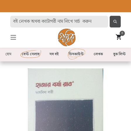
0
হোম
বেস্ট সেলার
সব বই
ডিসকাউন্ট
লেখক
বুক লিস্ট