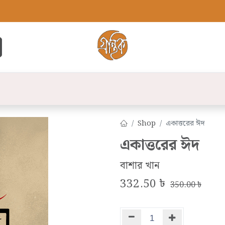
্ট
সব বই
বুক লিস্ট
লেখক
প্রকাশনী
যো
Shop
একাত্তরের ঈদ
একাত্তরের ঈদ
বাশার খান
332.50
৳
350.00
৳