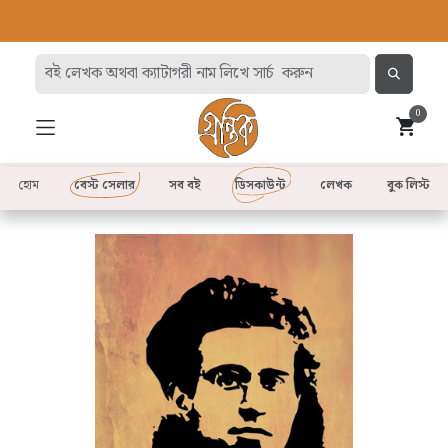
0
হোম
বেস্ট সেলার
সব বই
ডিসকাউন্ট
লেখক
বুক লিস্ট