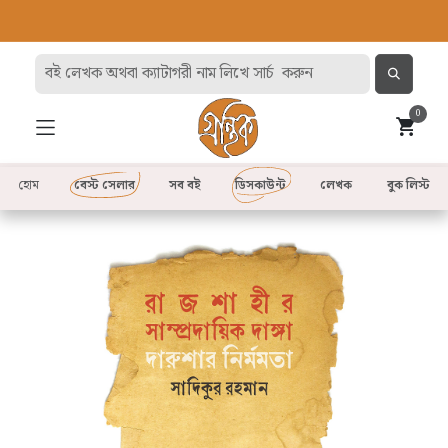
0
হোম
বেস্ট সেলার
সব বই
ডিসকাউন্ট
লেখক
বুক লিস্ট