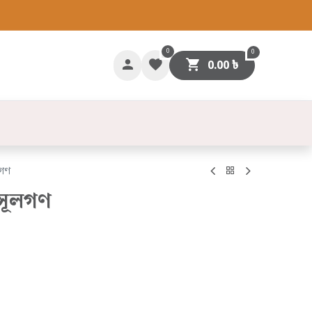
0
0
0.00
৳
গাযোগ
লগণ
রসূলগণ