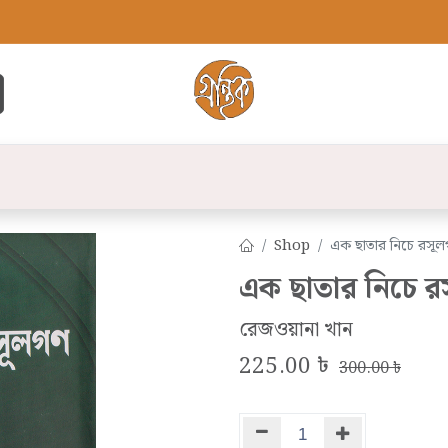
্ট
সব বই
বুক লিস্ট
লেখক
প্রকাশনী
যো
Shop
এক ছাতার নিচে রসূ
এক ছাতার নিচে 
রেজওয়ানা খান
225.00
৳
300.00
৳