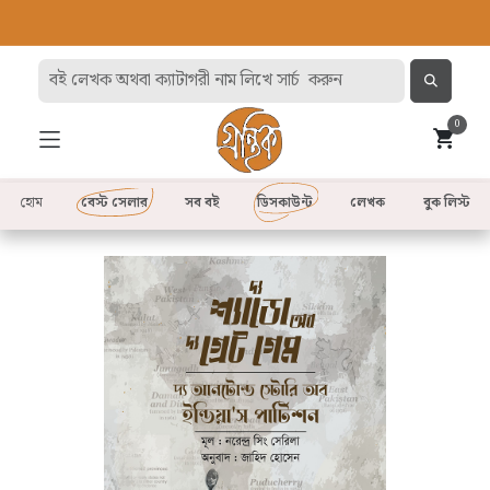
0
হোম
বেস্ট সেলার
সব বই
ডিসকাউন্ট
লেখক
বুক লিস্ট