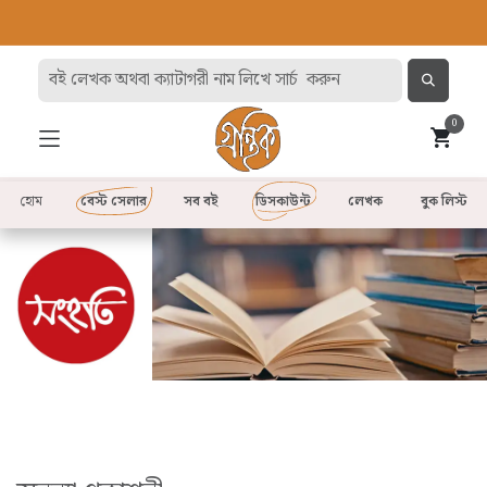
0
হোম
বেস্ট সেলার
সব বই
ডিসকাউন্ট
লেখক
বুক লিস্ট