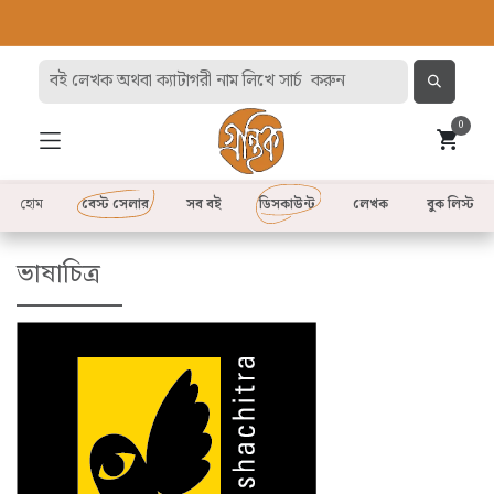
0
হোম
বেস্ট সেলার
সব বই
ডিসকাউন্ট
লেখক
বুক লিস্ট
ভাষাচিত্র